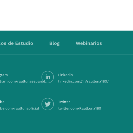
os de Estudio
Blog
Webinarios
agram
Linkedin
gram.com/raullunaespanol
linkedin.com//in/raulluna180/
ube
Twitter
be.com/raullunaoficial
twitter.com/RaulLuna180