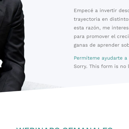
Empecé a invertir des
trayectoria en distint
esta razón, me intere
para promover el crec
ganas de aprender sob
Permíteme ayudarte a 
Sorry. This form is no