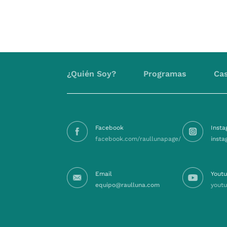
¿Quién Soy?
Programas
Cas
Facebook
Inst
facebook.com/raullunapage/
insta
Email
Yout
equipo@raulluna.com
youtu