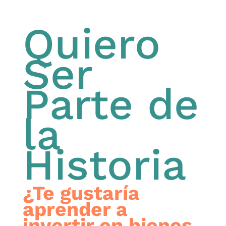
Quiero
Ser
Parte de
la
Historia
¿Te gustaría
aprender a
invertir en bienes