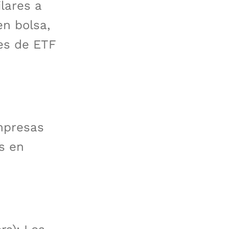
lares a
en bolsa,
es de ETF
empresas
s en