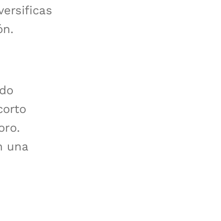
versificas
ón.
ado
corto
oro.
n una