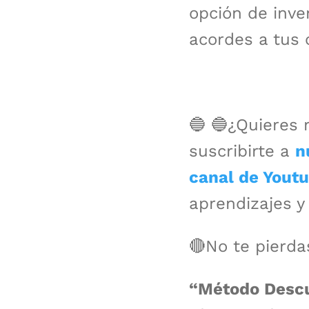
opción de inve
acordes a tus o
🔵 🔵¿Quieres 
suscribirte a
n
canal de Yout
aprendizajes y 
🔴No te pierda
“Método Descu