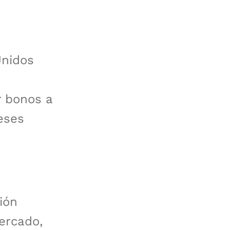
Unidos
r bonos a
reses
ión
ercado,