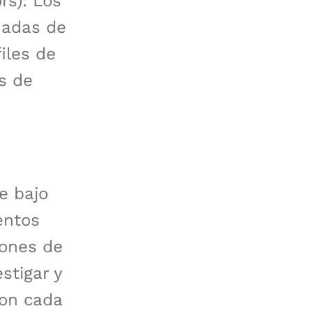
rs): Los
nadas de
iles de
s de
e bajo
entos
iones de
stigar y
con cada