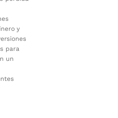
nes
inero y
versiones
s para
en un
antes