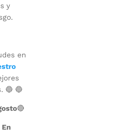
s y
sgo.
udes en
stro
jores
. 🔵 🔵
gosto
🔴
 En