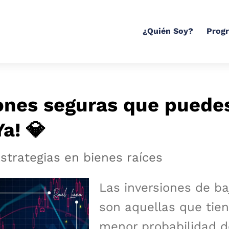
¿Quién Soy?
Prog
iones seguras que puede
Ya! 💎
strategias en bienes raíces
Las inversiones de ba
son aquellas que tie
menor probabilidad d