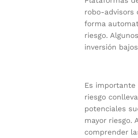
Plataformas de
robo-advisors 
forma automati
riesgo. Alguno
inversión bajos
Es importante 
riesgo conllev
potenciales s
mayor riesgo. 
comprender las