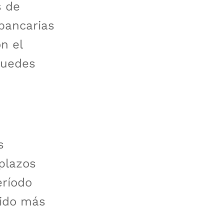
s de
bancarias
n el
 puedes
s
 plazos
eríodo
tido más