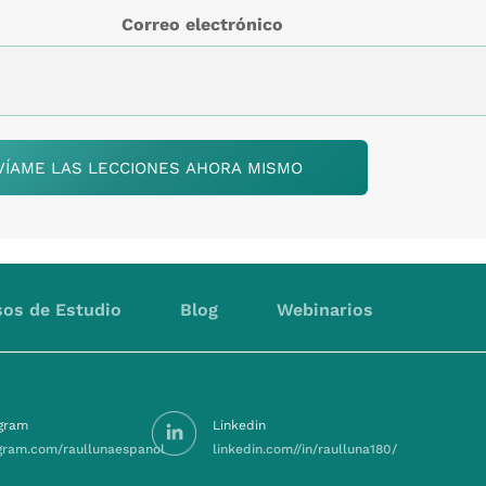
Correo electrónico
os de Estudio
Blog
Webinarios
agram
Linkedin
gram.com/raullunaespanol
linkedin.com//in/raulluna180/