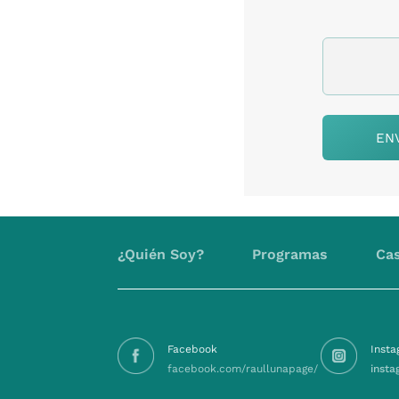
¿Quién Soy?
Programas
Cas
Facebook
Inst
facebook.com/raullunapage/
insta