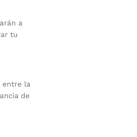
darán a
ar tu
 entre la
tancia de