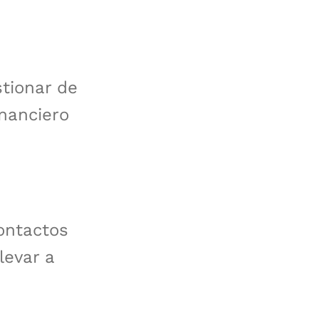
tionar de
inanciero
ontactos
levar a