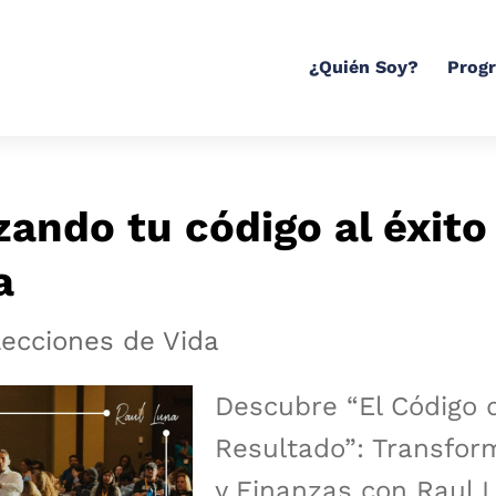
¿Quién Soy?
Prog
ando tu código al éxito
a
ecciones de Vida
Descubre “El Código 
Resultado”: Transfor
y Finanzas con Raul 