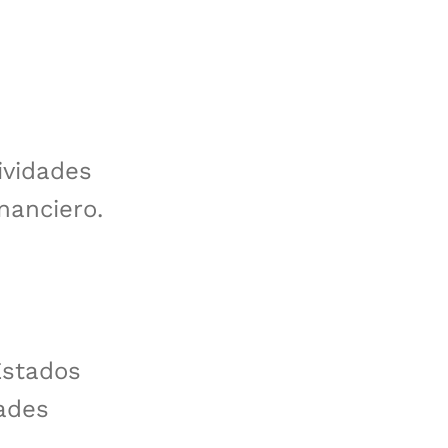
ividades
nanciero.
Estados
dades