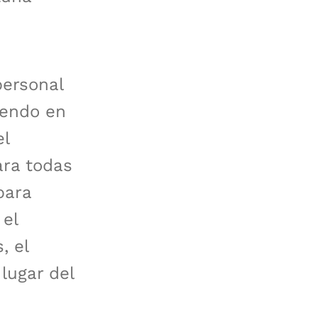
 personal
iendo en
el
ara todas
para
 el
, el
lugar del