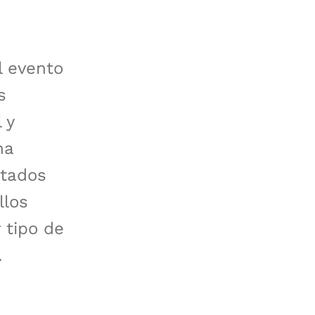
l evento
s
 y
na
stados
llos
 tipo de
.