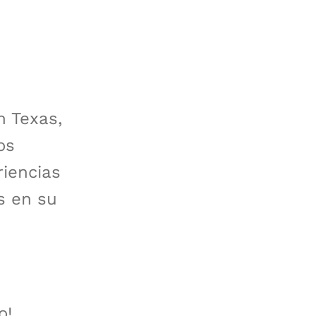
n Texas,
os
riencias
s en su
o!