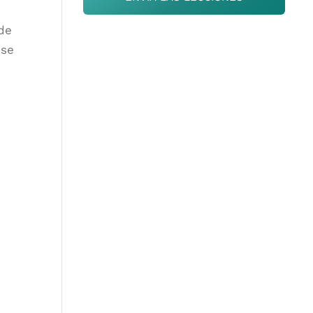
 de
 se