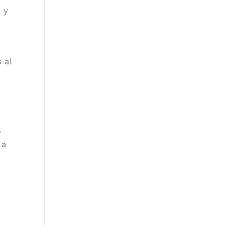
 y
 al
s
 a