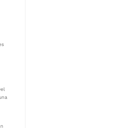
es
el
una
n
en